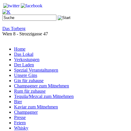
Das Torberg
Wien 8 - Strozzigasse 47
Home
Das Lokal
Verkostungen
Der Laden
Spezial Veranstaltungen
Unsere Gins
Gin für zuhause
Champagner zum Mitnehmen
Rum für zuhause
Tequila/Mezcal zum Mitnehmen
Bier
Kaviar zum Mitnehmen
Champagner
Presse
Feiern
Whisky