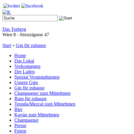
Das Torberg
Wien 8 - Strozzigasse 47
Start
»
Gin für zuhause
Home
Das Lokal
Verkostungen
Der Laden
Spezial Veranstaltungen
Unsere Gins
Gin für zuhause
Champagner zum Mitnehmen
Rum für zuhause
Tequila/Mezcal zum Mitnehmen
Bier
Kaviar zum Mitnehmen
Champagner
Presse
Feiern