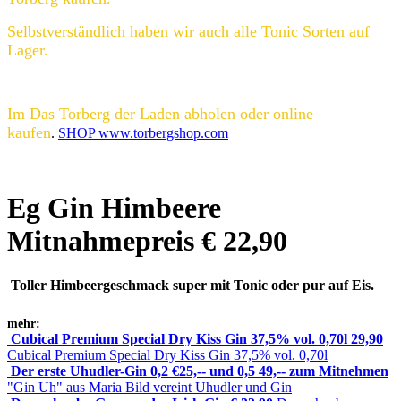
Selbstverständlich haben wir auch alle Tonic Sorten auf
Lager.
Im Das Torberg der Laden abholen oder online
kaufen
.
SHOP www.torbergshop.com
Eg Gin Himbeere
Mitnahmepreis € 22,90
Toller Himbeergeschmack super mit Tonic oder pur auf Eis.
mehr:
Cubical Premium Special Dry Kiss Gin 37,5% vol. 0,70l 29,90
Cubical Premium Special Dry Kiss Gin 37,5% vol. 0,70l
Der erste Uhudler-Gin 0,2 €25,-- und 0,5 49,-- zum Mitnehmen
"Gin Uh" aus Maria Bild vereint Uhudler und Gin