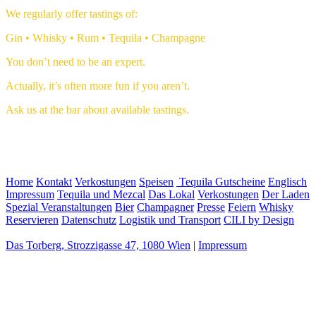
We regularly offer tastings of:
Gin • Whisky • Rum • Tequila • Champagne
You don’t need to be an expert.
Actually, it’s often more fun if you aren’t.
Ask us at the bar about available tastings.
Home
Kontakt
Verkostungen
Speisen
Tequila
Gutscheine
Englisch
Impressum
Tequila und Mezcal
Das Lokal
Verkostungen
Der Laden
Spezial Veranstaltungen
Bier
Champagner
Presse
Feiern
Whisky
Reservieren
Datenschutz
Logistik und Transport
CILI by Design
Das Torberg, Strozzigasse 47, 1080 Wien
|
Impressum