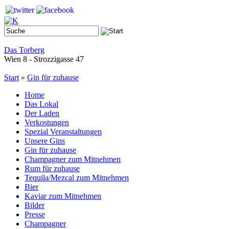
Das Torberg
Wien 8 - Strozzigasse 47
Start
»
Gin für zuhause
Home
Das Lokal
Der Laden
Verkostungen
Spezial Veranstaltungen
Unsere Gins
Gin für zuhause
Champagner zum Mitnehmen
Rum für zuhause
Tequila/Mezcal zum Mitnehmen
Bier
Kaviar zum Mitnehmen
Bilder
Presse
Champagner