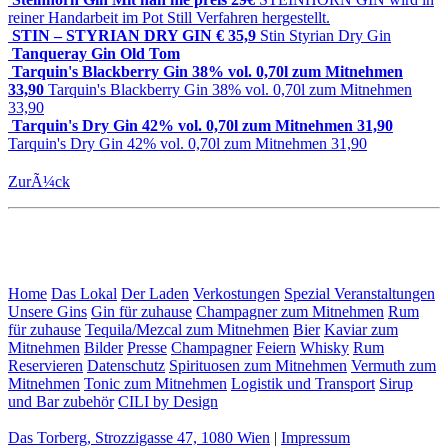
reiner Handarbeit im Pot Still Verfahren hergestellt.
STIN – STYRIAN DRY GIN € 35,9
Stin Styrian Dry Gin
Tanqueray Gin Old Tom
Tarquin's Blackberry Gin 38% vol. 0,70l zum Mitnehmen
33,90
Tarquin's Blackberry Gin 38% vol. 0,70l zum Mitnehmen
33,90
Tarquin's Dry Gin 42% vol. 0,70l zum Mitnehmen 31,90
Tarquin's Dry Gin 42% vol. 0,70l zum Mitnehmen 31,90
ZurÃ¼ck
Home
Das Lokal
Der Laden
Verkostungen
Spezial Veranstaltungen
Unsere Gins
Gin für zuhause
Champagner zum Mitnehmen
Rum
für zuhause
Tequila/Mezcal zum Mitnehmen
Bier
Kaviar zum
Mitnehmen
Bilder
Presse
Champagner
Feiern
Whisky
Rum
Reservieren
Datenschutz
Spirituosen zum Mitnehmen
Vermuth zum
Mitnehmen
Tonic zum Mitnehmen
Logistik und Transport
Sirup
und Bar zubehör
CILI by Design
Das Torberg, Strozzigasse 47, 1080 Wien
|
Impressum