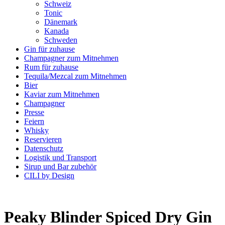
Schweiz
Tonic
Dänemark
Kanada
Schweden
Gin für zuhause
Champagner zum Mitnehmen
Rum für zuhause
Tequila/Mezcal zum Mitnehmen
Bier
Kaviar zum Mitnehmen
Champagner
Presse
Feiern
Whisky
Reservieren
Datenschutz
Logistik und Transport
Sirup und Bar zubehör
CILI by Design
Peaky Blinder Spiced Dry Gin