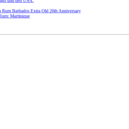
bago und den USA.
on Rum Barbados Extra Old 20th Anniversary
 Rum: Martinique