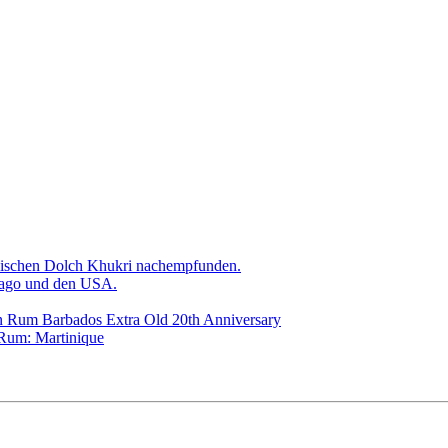
sischen Dolch Khukri nachempfunden.
bago und den USA.
on Rum Barbados Extra Old 20th Anniversary
 Rum: Martinique