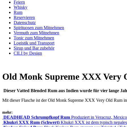
Feiern
Whisky
Rum
Reservieren
Datenschutz
Spirituosen zum Mitnehmen
Vermuth zum Mitnehmen
Tonic zum Mitnehmen
Logistik und Transport
Sirup und Bar zubehör
CILI by Design
Old Monk Supreme XXX Very 
Dieser Vatted Blended Rum aus Indien wurde für vier lange Jahr
Mit dieser Flasche ist der Old Monk Supreme XXX Very Old Rum in j
mehr:
DEADHEAD Schrumpfkopf Rum
Produziert in Veracruz, Mexico
Khukri XXX Rum (Schwert)
Khukri XXX ist dem typisch nepale