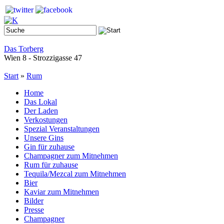
Das Torberg
Wien 8 - Strozzigasse 47
Start
»
Rum
Home
Das Lokal
Der Laden
Verkostungen
Spezial Veranstaltungen
Unsere Gins
Gin für zuhause
Champagner zum Mitnehmen
Rum für zuhause
Tequila/Mezcal zum Mitnehmen
Bier
Kaviar zum Mitnehmen
Bilder
Presse
Champagner