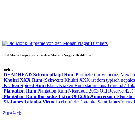
Old Monk Supreme von den Mohan Nagar Distillers
mehr:
DEADHEAD Schrumpfkopf Rum
Produziert in Veracruz, Mexico
Khukri XXX Rum (Schwert)
Khukri XXX ist dem typisch nepale
Kraken Spiced Rum
Black Kraken Rum stammt aus Trinidad / To
Plantation Rum
Plantation Rum Nicaragua 2003 Old Reserve 42%
Plantation Rum Barbados Extra Old 20th Anniversary
Plantati
St. James Tatanka Vieux
Herkunft des Tatanka Saint James Vieux
ZurÃ¼ck