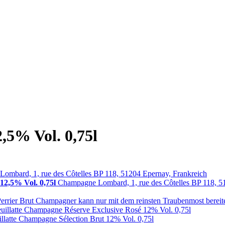
,5% Vol. 0,75l
ombard, 1, rue des Côtelles BP 118, 51204 Epernay, Frankreich
12,5% Vol. 0,75l
Champagne Lombard, 1, rue des Côtelles BP 118, 5
Perrier Brut Champagner kann nur mit dem reinsten Traubenmost bereit
euillatte Champagne Réserve Exclusive Rosé 12% Vol. 0,75l
illatte Champagne Sélection Brut 12% Vol. 0,75l