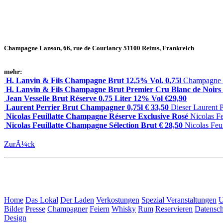
Champagne Lanson, 66, rue de Courlancy 51100 Reims, Frankreich
mehr:
H. Lanvin & Fils Champagne Brut 12,5% Vol. 0,75l
Champagne L
H. Lanvin & Fils Champagne Brut Premier Cru Blanc de Noirs 
Jean Vesselle Brut Réserve 0.75 Liter 12% Vol €29,90
Laurent Perrier Brut Champagner 0,75l € 33,50
Dieser Laurent 
Nicolas Feuillatte Champagne Réserve Exclusive Rosé
Nicolas F
Nicolas Feuillatte Champagne Sélection Brut € 28,50
Nicolas Feu
ZurÃ¼ck
Home
Das Lokal
Der Laden
Verkostungen
Spezial Veranstaltungen
U
Bilder
Presse
Champagner
Feiern
Whisky
Rum
Reservieren
Datensch
Design