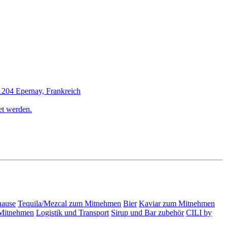
1204 Epernay, Frankreich
et werden.
hause
Tequila/Mezcal zum Mitnehmen
Bier
Kaviar zum Mitnehmen
Mitnehmen
Logistik und Transport
Sirup und Bar zubehör
CILI by