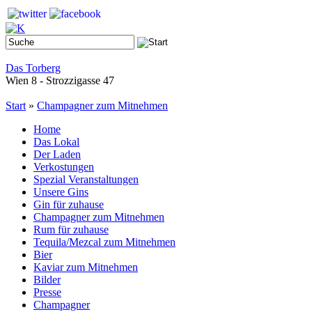
Das Torberg
Wien 8 - Strozzigasse 47
Start
»
Champagner zum Mitnehmen
Home
Das Lokal
Der Laden
Verkostungen
Spezial Veranstaltungen
Unsere Gins
Gin für zuhause
Champagner zum Mitnehmen
Rum für zuhause
Tequila/Mezcal zum Mitnehmen
Bier
Kaviar zum Mitnehmen
Bilder
Presse
Champagner