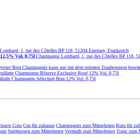
ombard, 1, rue des Côtelles BP 118, 51204 Epernay, Frankreich
12,5% Vol. 0,75l
Champagne Lombard, 1, rue des Côtelles BP 118, 5
Perrier Brut Champagner kann nur mit dem reinsten Traubenmost bereit
euillatte Champagne Réserve Exclusive Rosé 12% Vol. 0,75l
illatte Champagne Sélection Brut 12% Vol. 0,75l
nsere Gins
Gin für zuhause
Champagner zum Mitnehmen
Rum für zu
utz
Spirituosen zum Mitnehmen
Vermuth zum Mitnehmen
Tonic zum 