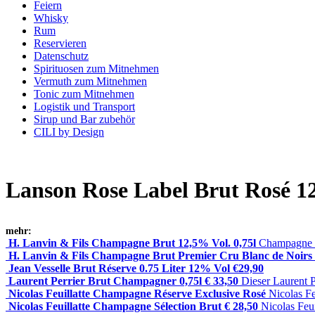
Feiern
Whisky
Rum
Reservieren
Datenschutz
Spirituosen zum Mitnehmen
Vermuth zum Mitnehmen
Tonic zum Mitnehmen
Logistik und Transport
Sirup und Bar zubehör
CILI by Design
Lanson Rose Label Brut Rosé 12
mehr:
H. Lanvin & Fils Champagne Brut 12,5% Vol. 0,75l
Champagne L
H. Lanvin & Fils Champagne Brut Premier Cru Blanc de Noirs 
Jean Vesselle Brut Réserve 0.75 Liter 12% Vol €29,90
Laurent Perrier Brut Champagner 0,75l € 33,50
Dieser Laurent 
Nicolas Feuillatte Champagne Réserve Exclusive Rosé
Nicolas F
Nicolas Feuillatte Champagne Sélection Brut € 28,50
Nicolas Feu