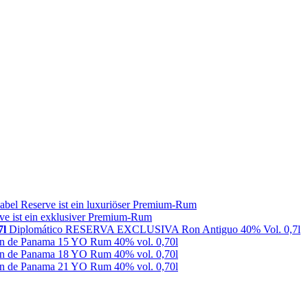
abel Reserve ist ein luxuriöser Premium-Rum
ve ist ein exklusiver Premium-Rum
7l
Diplomático RESERVA EXCLUSIVA Ron Antiguo 40% Vol. 0,7l
n de Panama 15 YO Rum 40% vol. 0,70l
n de Panama 18 YO Rum 40% vol. 0,70l
n de Panama 21 YO Rum 40% vol. 0,70l