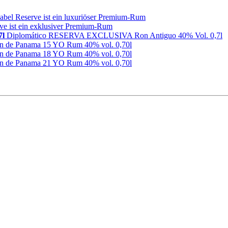
abel Reserve ist ein luxuriöser Premium-Rum
ve ist ein exklusiver Premium-Rum
7l
Diplomático RESERVA EXCLUSIVA Ron Antiguo 40% Vol. 0,7l
n de Panama 15 YO Rum 40% vol. 0,70l
n de Panama 18 YO Rum 40% vol. 0,70l
n de Panama 21 YO Rum 40% vol. 0,70l