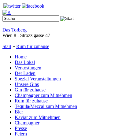
Das Torberg
Wien 8 - Strozzigasse 47
Start
»
Rum für zuhause
Home
Das Lokal
Verkostungen
Der Laden
Spezial Veranstaltungen
Unsere Gins
Gin für zuhause
Champagner zum Mitnehmen
Rum für zuhause
Tequila/Mezcal zum Mitnehmen
Bier
Kaviar zum Mitnehmen
Champagner
Presse
Feiern