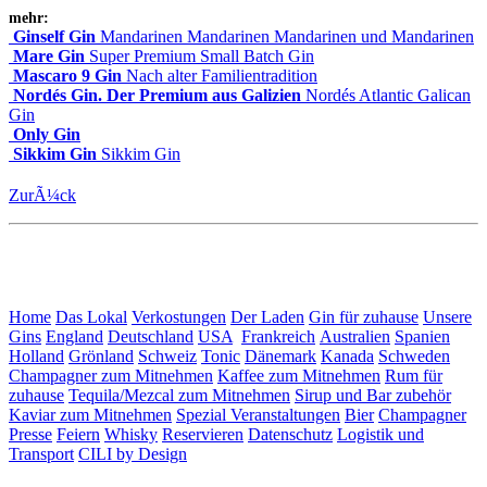
mehr:
Ginself Gin
Mandarinen Mandarinen Mandarinen und Mandarinen
Mare Gin
Super Premium Small Batch Gin
Mascaro 9 Gin
Nach alter Familientradition
Nordés Gin. Der Premium aus Galizien
Nordés Atlantic Galican
Gin
Only Gin
Sikkim Gin
Sikkim Gin
ZurÃ¼ck
Home
Das Lokal
Verkostungen
Der Laden
Gin für zuhause
Unsere
Gins
England
Deutschland
USA
Frankreich
Australien
Spanien
Holland
Grönland
Schweiz
Tonic
Dänemark
Kanada
Schweden
Champagner zum Mitnehmen
Kaffee zum Mitnehmen
Rum für
zuhause
Tequila/Mezcal zum Mitnehmen
Sirup und Bar zubehör
Kaviar zum Mitnehmen
Spezial Veranstaltungen
Bier
Champagner
Presse
Feiern
Whisky
Reservieren
Datenschutz
Logistik und
Transport
CILI by Design