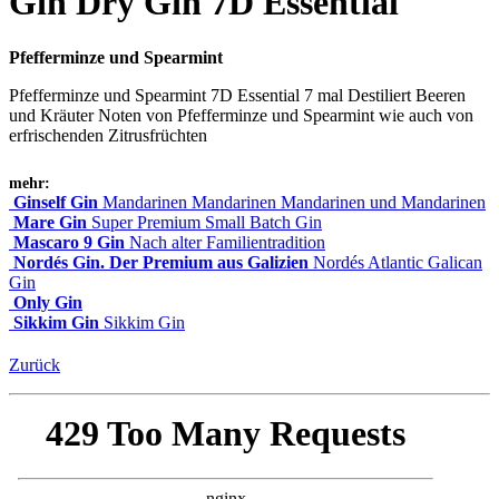
Gin Dry Gin 7D Essential
Pfefferminze und Spearmint
Pfefferminze und Spearmint 7D Essential 7 mal Destiliert Beeren
und Kräuter Noten von Pfefferminze und Spearmint wie auch von
erfrischenden Zitrusfrüchten
mehr:
Ginself Gin
Mandarinen Mandarinen Mandarinen und Mandarinen
Mare Gin
Super Premium Small Batch Gin
Mascaro 9 Gin
Nach alter Familientradition
Nordés Gin. Der Premium aus Galizien
Nordés Atlantic Galican
Gin
Only Gin
Sikkim Gin
Sikkim Gin
Zurück