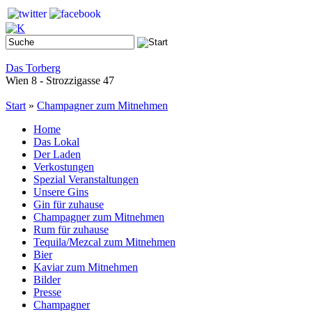
Das Torberg
Wien 8 - Strozzigasse 47
Start
»
Champagner zum Mitnehmen
Home
Das Lokal
Der Laden
Verkostungen
Spezial Veranstaltungen
Unsere Gins
Gin für zuhause
Champagner zum Mitnehmen
Rum für zuhause
Tequila/Mezcal zum Mitnehmen
Bier
Kaviar zum Mitnehmen
Bilder
Presse
Champagner